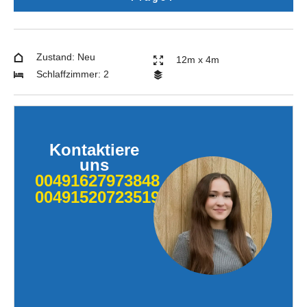
Zustand: Neu
12m x 4m
Schlaffzimmer: 2
Kontaktiere
uns
00491627973848
004915207235190