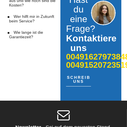
aus und wie hoch sind die
Kosten?
du
eine
Wer hilft mir in Zukunft
beim Service?
Frage?
Wie lange ist die
Kontaktiere
Garantiezeit?
uns
0049162797384
0049152072351
SCHREIB
UNS