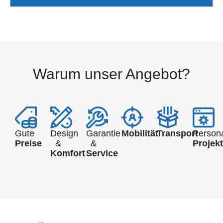
Warum unser Angebot?
Gute
Design
Garantie
Mobilität
Transport
Persona
Preise
&
&
Projek
Komfort
Service