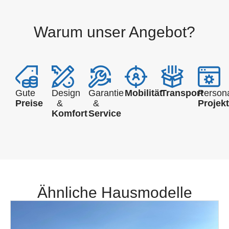
Warum unser Angebot?
Gute
Design
Garantie
Mobilität
Transport
Persona
Preise
&
&
Projek
Komfort
Service
Ähnliche Hausmodelle