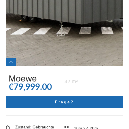
Moewe
42 m²
€
79,999.00
Frage?
Zustand: Gebrauchte
10m x 4,20m