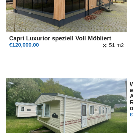
Capri Luxurior speziell Voll Möbliert
€
120,000.00
51 m2
W
w
A
R
o
€