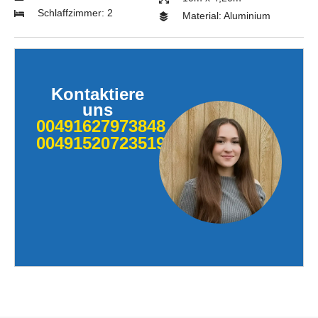
Schlaffzimmer: 2
Material: Aluminium
Kontaktiere
uns
00491627973848
004915207235190