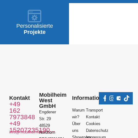
Personalisierte
Projekte
Mobilheim
Kontakt
Information
West
+49
GmbH
162
Warum
Transport
Engdener
7973848
wir?
Kontakt
Str. 29
+49
Über
Cookies
48529
15207235190
uns
Datenschutz
info@mobilheimwest.com
Nordhorn
Showroom
Impressum