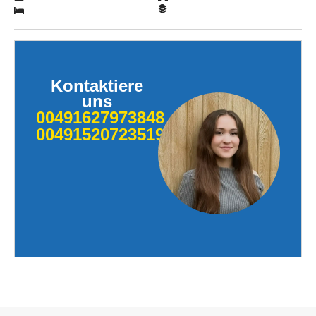
Kontaktiere
uns
00491627973848
004915207235190