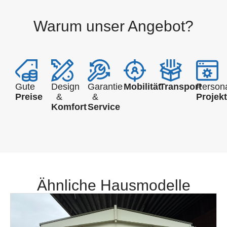
Warum unser Angebot?
Gute
Design
Garantie
Mobilität
Transport
Persona
Preise
&
&
Projek
Komfort
Service
Ähnliche Hausmodelle