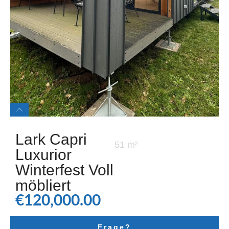
Lark Capri
51 m²
Luxurior
Winterfest Voll
möbliert
€
120,000.00
Frage?