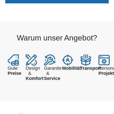
Warum unser Angebot?
Gute
Design
Garantie
Mobilität
Transport
Persona
Preise
&
&
Projek
Komfort
Service