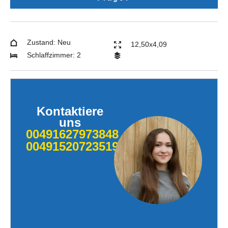
Zustand: Neu
12,50x4,09
Schlaffzimmer: 2
Kontaktiere
uns
00491627973848
004915207235190