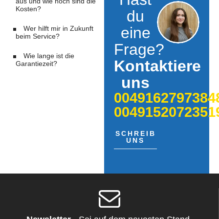
aus und wie hoch sind die
Kosten?
du
eine
Wer hilft mir in Zukunft
beim Service?
Frage?
Wie lange ist die
Kontaktiere
Garantiezeit?
uns
0049162797384
0049152072351
SCHREIB
UNS