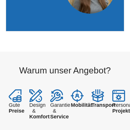
Warum unser Angebot?
Gute
Design
Garantie
Mobilität
Transport
Persona
Preise
&
&
Projek
Komfort
Service