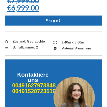
€
7,999.00
€
6,999.00
Frage?
Zustand: Gebrauchte
9.40m x 3.80m
Schlaffzimmer: 2
Material: Aluminium
Kontaktiere
uns
00491627973848
004915207235190