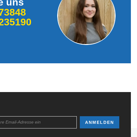
e uns
73848
235190
ANMELDEN