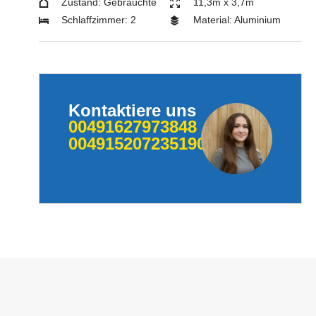
Zustand: Gebrauchte
11,3m x 3,7m
Schlaffzimmer: 2
Material: Aluminium
Kontaktiere uns
00491627973848
004915207235190