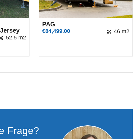
PAG
 Jersey
€
84,499.00
46 m2
52.5 m2
ne Frage?