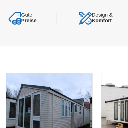
Gute
Design &
Preise
Komfort