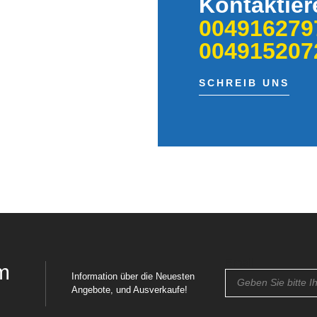
Kontaktier
004916279
004915207
SCHREIB UNS
Email
m
Information über die Neuesten
Angebote, und Ausverkaufe!