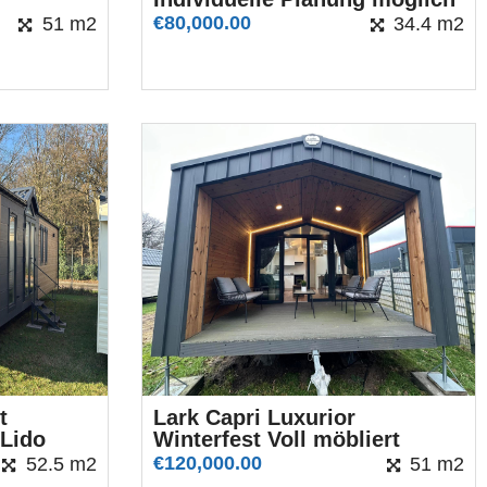
€
80,000.00
51 m2
34.4 m2
t
Lark Capri Luxurior
 Lido
Winterfest Voll möbliert
€
120,000.00
52.5 m2
51 m2