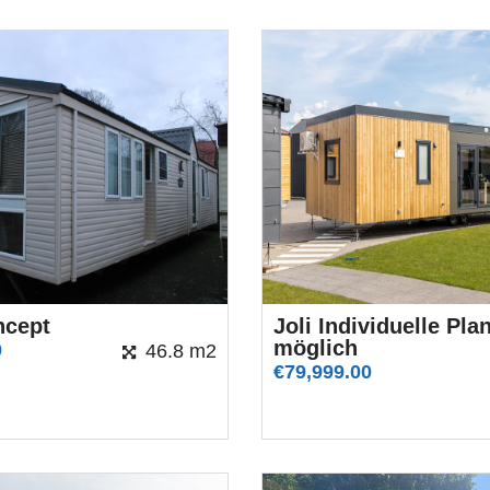
ncept
Joli Individuelle Pl
möglich
0
46.8 m2
€
79,999.00