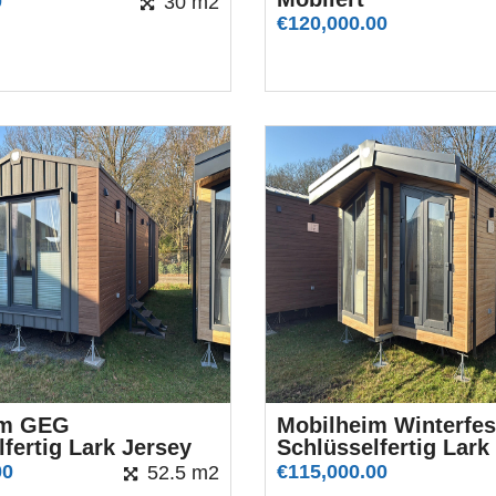
0
30 m2
€
120,000.00
im GEG
Mobilheim Winterfes
fertig Lark Jersey
Schlüsselfertig Lark
00
€
115,000.00
52.5 m2