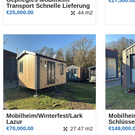
€
27,500.0
Transport Schnelle Lieferung
€
25,000.00
44 m2
Mobilheim/Winterfest/Lark
Mobilhe
Lazur
Schlüssel
€
70,000.00
€
149,000.
27.47 m2