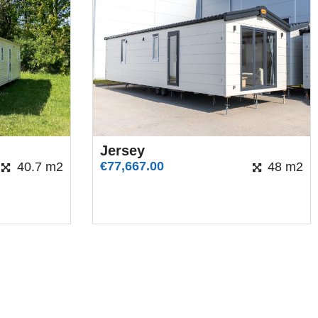
Jersey
€
77,667.00
40.7 m2
48 m2