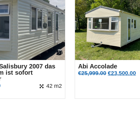
Salisbury 2007 das
Abi Accolade
 ist sofort
€
25,999.00
€
23,500.00
r
0
42 m2