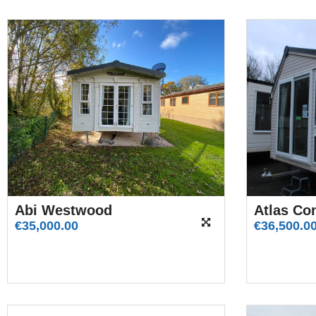
Abi Westwood
Atlas Co
€
35,000.00
€
36,500.0