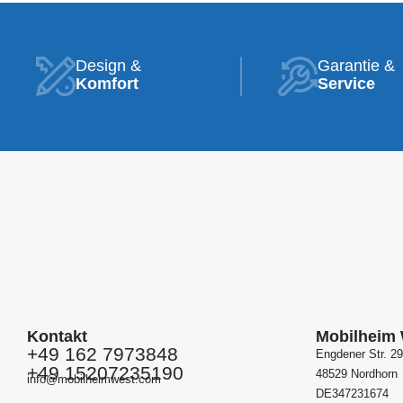
Design &
Garantie &
Komfort
Service
Kontakt
Mobilheim
+49 162 7973848
Engdener Str. 29
+49 15207235190
48529 Nordhorn
info@mobilheimwest.com
DE347231674