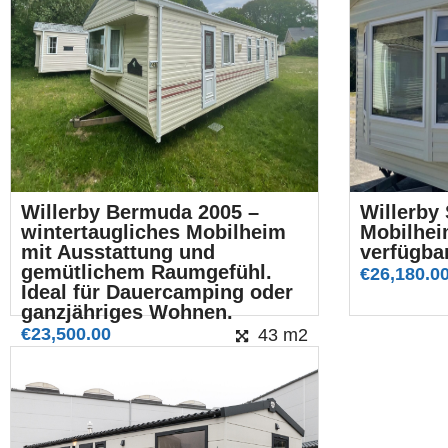
Willerby Bermuda 2005 –
Willerby 
wintertaugliches Mobilheim
Mobilheim
mit Ausstattung und
verfügba
gemütlichem Raumgefühl.
€
26,180.0
Ideal für Dauercamping oder
ganzjähriges Wohnen.
€
23,500.00
43 m2