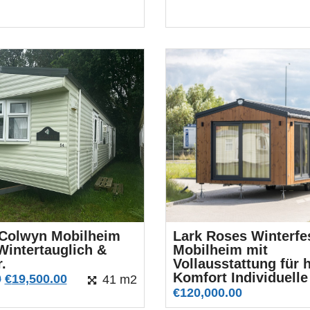
 Colwyn Mobilheim
Lark Roses Winterfe
Wintertauglich &
Mobilheim mit
.
Vollausstattung für 
Komfort Individuell
0
€
19,500.00
41 m2
€
120,000.00