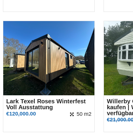
Lark Texel Roses Winterfest
Willerby
Voll Ausstattung
kaufen | 
verfügbar
€
120,000.00
50 m2
€
21,000.0